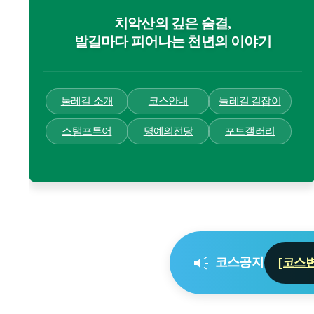
치악산의 깊은 숨결,
발길마다 피어나는 천년의 이야기
둘레길 소개
코스안내
둘레길 길잡이
스탬프투어
명예의전당
포토갤러리
brand_awareness
코스공지
[코스
[코스
[임시