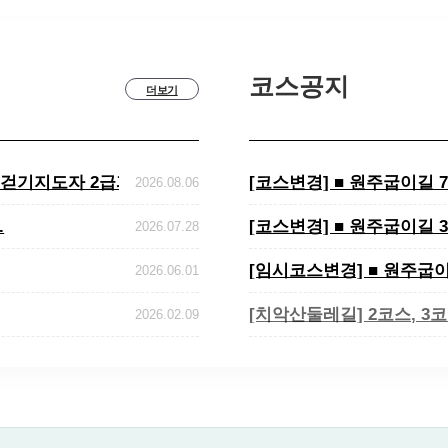
코스공지
더보기
"걷기지도자 2급과정..
[코스변경] ■ 원주굽이길
2026.08.06
.
[코스변경] ■ 원주굽이길
2026.07.28
[임시코스변경] ■ 원주굽
2026.06.01
[치악산둘레길] 2코스, 3
2026.02.09