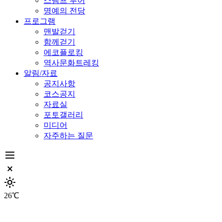
스탬프 투어
명예의 전당
프로그램
맨발걷기
함께걷기
에코플로킹
역사문화트레킹
알림/자료
공지사항
코스공지
자료실
포토갤러리
미디어
자주하는 질문
dehaze
close_small
light_mode
26℃