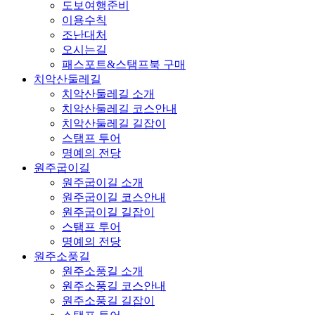
도보여행준비
이용수칙
조난대처
오시는길
패스포트&스탬프북 구매
치악산둘레길
치악산둘레길 소개
치악산둘레길 코스안내
치악산둘레길 길잡이
스탬프 투어
명예의 전당
원주굽이길
원주굽이길 소개
원주굽이길 코스안내
원주굽이길 길잡이
스탬프 투어
명예의 전당
원주소풍길
원주소풍길 소개
원주소풍길 코스안내
원주소풍길 길잡이