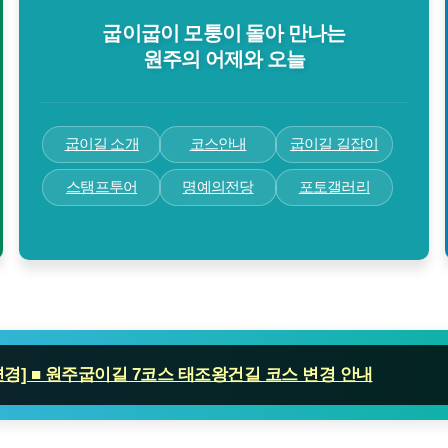
굽이굽이 모퉁이 돌아 만나는
원주의 어제와 오늘
굽이길 소개
코스안내
굽이길 길잡이
스탬프투어
명예의전당
포토갤러리
변경] ■ 원주굽이길 7코스 태조왕건길 코스 변경 안내
변경] ■ 원주굽이길 3코스 회촌달맞이길
코스변경] ■ 원주굽이길 18코스 반계리은행나무길 임시노선 및 